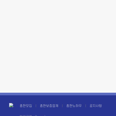
총판모집
총판보증업체
총판노하우
공지사항