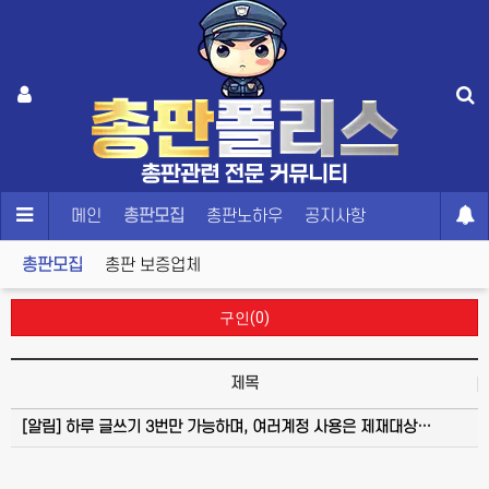
메인
총판모집
총판노하우
공지사항
총판모집
총판 보증업체
구인(0)
제목
[알림]
하루 글쓰기 3번만 가능하며, 여러계정 사용은 제재대상…