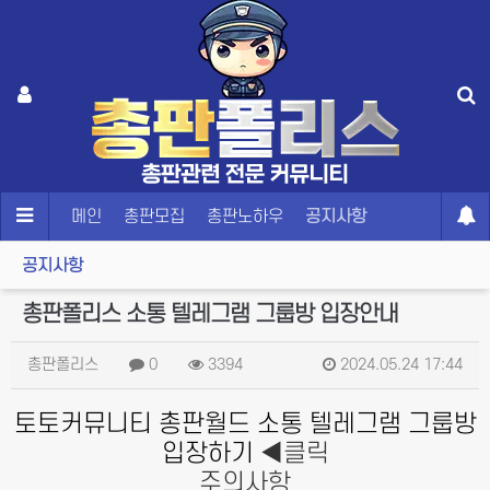
메인
총판모집
총판노하우
공지사항
공지사항
총판폴리스 소통 텔레그램 그룹방 입장안내
총판폴리스
0
3394
2024.05.24 17:44
토토커뮤니티 총판월드 소통 텔레그램 그룹방
입장하기
◀클릭
주의사항