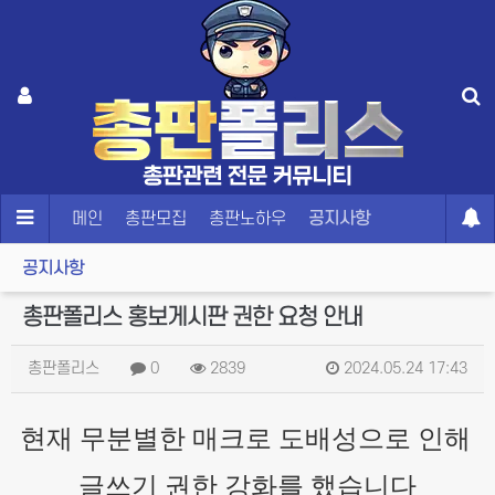
메인
총판모집
총판노하우
공지사항
공지사항
총판폴리스 홍보게시판 권한 요청 안내
총판폴리스
0
2839
2024.05.24 17:43
현재 무분별한 매크로 도배성으로 인해
글쓰기 권한 강화를 했습니다