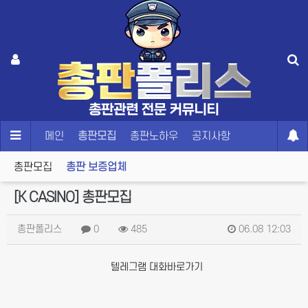
메인
총판모집
총판노하우
공지사항
총판모집
총판 보증업체
[K CASINO] 총판모집
총판폴리스
0
485
06.08 12:03
텔레그램 대화바로가기