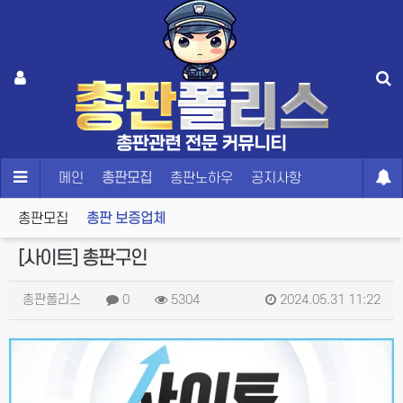
메인
총판모집
총판노하우
공지사항
총판모집
총판 보증업체
[사이트] 총판구인
총판폴리스
0
5304
2024.05.31 11:22